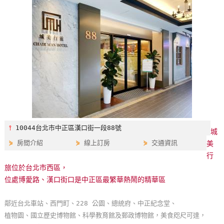
特
色
民
宿
全
球
租
車
⫯
10044台北市中正區漢口街一段88號
城
⋟
房間介紹
⋟
線上訂房
⋟
交通資訊
美
網
行
紅
旅位於台北市西區，
帶
位處博愛路、漢口街口是中正區最繁華熱鬧的精華區
你
玩
鄰近台北車站、西門町、228 公園、總統府、中正紀念堂、
植物園、國立歷史博物館、科學教育館及郵政博物館，美食咫尺可達，