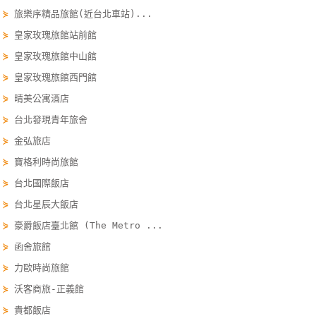
⋟
旅樂序精品旅館(近台北車站)...
單
管
⋟
皇家玫瑰旅館站前館
理
⋟
皇家玫瑰旅館中山館
⋟
皇家玫瑰旅館西門館
會
⋟
晴美公寓酒店
員
⋟
台北發現青年旅舍
帳
⋟
金弘旅店
戶
⋟
寶格利時尚旅館
⋟
台北國際飯店
客
⋟
台北星辰大飯店
服
⋟
豪爵飯店臺北館 (The Metro ...
聯
⋟
函舍旅館
絡
單
⋟
力歐時尚旅館
⋟
沃客商旅-正義館
⋟
貴都飯店
Line