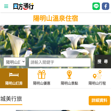
陽明山溫泉住宿
四
方
通
行
訂
房
搜 尋
台
灣
訂
陽明山訂房
陽明山優惠
陽明山景點
陽明山行程
房
城美行旅
詳細資料
直接跟飯店訂房
HOT