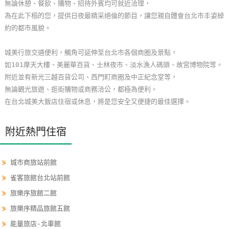
無論休憩、餐飲、購物、招待外賓均可就近洽理，
玩
為在此下榻的您，提供日夜最精采絕倫的節目，讓您親自體會台北市丰姿綽
樂
約的都市風貌。
地
圖
城美行旅交通便利，觸角可延伸至台北市各個商圈及景點，
如101摩天大樓、美麗華百貨、士林夜市、淡水漁人碼頭、故宮博物院等。
顧
附近並有新光三越百貨公司、西門町商圈及中正紀念堂等，
客
無論觀光旅遊、逛街購物或商務洽公，都極為便利。
服
在台北城美大飯店住宿或休息，將是您安全又便捷的最佳選擇。
務
附近熱門住宿
顧
客
⋟
城市商旅站前館
滿
⋟
雀客旅館台北站前館
意
度
⋟
旅樂序旅館二館
⋟
旅樂序精品旅館五館
⋟
能量旅店-北車館
訂