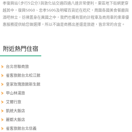
孝復興站(步行5公分)與敦化站交通四通八達非常便利，東區地下街網更穿
單
越其中，復興SOGO、忠孝SGOG及明曜百貨近在咫尺，周圍各國美食餐廳與
管
酒吧林立，彷彿置身在異國之中，我們也備有簽約計程車及商用車的乘車優
理
惠服務提供給您做選擇，所以不論是商務出差還是旅遊，皆非常的合宜。
會
附近熱門住宿
員
帳
戶
⋟
台北世聯商旅
⋟
雀客旅館台北松江館
客
⋟
皇家玫瑰旅館新生館
服
⋟
甲山林湯旅
聯
⋟
艾爾行旅
絡
單
⋟
凱統大飯店
⋟
麗都大飯店
⋟
雀客旅館台北信義
Line