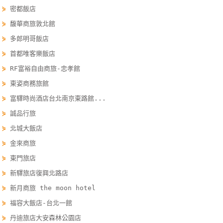
⋟
密都飯店
線
上
⋟
馥華商旅敦北館
客
⋟
多郎明哥飯店
服
⋟
首都唯客樂飯店
⋟
RF富裕自由商旅-忠孝館
紅
⋟
東姿商務旅館
利
⋟
富驛時尚酒店台北南京東路館...
查
⋟
誠品行旅
詢
⋟
北城大飯店
⋟
金來商旅
訂
⋟
東門旅店
房
⋟
新驛旅店復興北路店
Q&A
⋟
新月商旅 the moon hotel
⋟
福容大飯店-台北一館
國
⋟
丹迪旅店大安森林公園店
旅