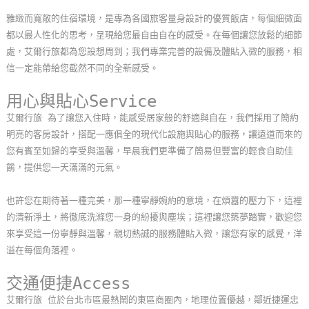
玩
雅緻而寬敞的住宿環境，是專為各國旅客量身設計的優質飯店，每個細微面
樂
都以最人性化的思考，呈現給您最自由自在的感受。在每個讓您放鬆的細節
地
處，艾爾行旅都為您設想周到；我們專業完善的設備及體貼入微的服務，相
圖
信一定能帶給您截然不同的全新感受。
顧
用心與貼心Service
客
艾爾行旅 為了讓您入住時，能感受居家般的舒適與自在，我們採用了簡約
服
明亮的客房設計，搭配一應俱全的現代化設施與貼心的服務，讓遠道而來的
務
您有賓至如歸的享受與溫馨，早晨我們更準備了簡易但豐富的輕食自助佳
餚，提供您一天滿滿的元氣。
顧
也許您在期待著一種完美，那一種寧靜婉約的意境，在煩囂的壓力下，這裡
客
的清新淨土，將徹底洗滌您一身的紛擾與塵埃；這裡讓您築夢踏實，歡迎您
滿
來享受這一份寧靜與溫馨，親切熱誠的服務體貼入微，讓您有家的感覺，洋
意
溢在每個角落裡。
度
交通便捷Access
艾爾行旅 位於台北市區最熱鬧的東區商圈內，地理位置優越，鄰近捷運忠
訂