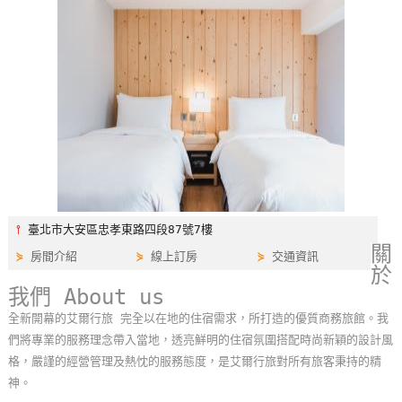
特
色
民
宿
全
球
租
車
⫯
臺北市大安區忠孝東路四段87號7樓
關
⋟
房間介紹
⋟
線上訂房
⋟
交通資訊
於
網
我們 About us
紅
帶
全新開幕的艾爾行旅 完全以在地的住宿需求，所打造的優質商務旅館。我
你
們將專業的服務理念帶入當地，透亮鮮明的住宿氛圍搭配時尚新穎的設計風
玩
格，嚴謹的經營管理及熱忱的服務態度，是艾爾行旅對所有旅客秉持的精
神。