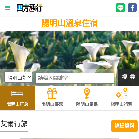
陽明山溫泉住宿
四
方
通
行
訂
房
搜 尋
台
灣
訂
陽明山訂房
陽明山優惠
陽明山景點
陽明山行程
房
艾爾行旅
詳細資料
直接跟飯店訂房
HOT